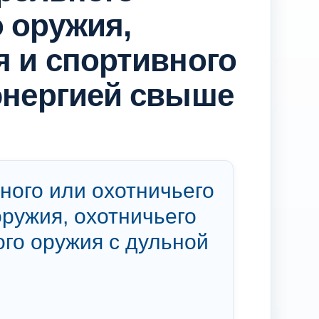
 оружия,
я и спортивного
энергией свыше
ого или охотничьего
оружия, охотничьего
ого оружия с дульной