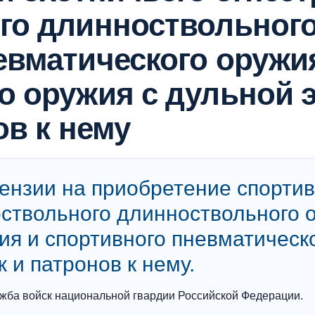
го длинноствольного
евматического оружи
о оружия с дульной 
ов к нему
нзии на приобретение спортивн
оствольного длинноствольного 
ия и спортивного пневматическ
 и патронов к нему.
жба войск национальной гвардии Российской Федерации.